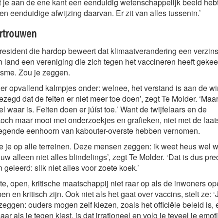
t je aan de ene kant een eenduidig wetenschappelijk beeld hebt
n eenduidige afwijzing daarvan. Er zit van alles tussenin.’
ertrouwen
resident die hardop beweert dat klimaatverandering een verzins
 land een vereniging die zich tegen het vaccineren heeft gekeer
misme. Zou je zeggen.
 er opvallend kalmpjes onder: welnee, het verstand is aan de 
ezegd dat de feiten er niet meer toe doen’, zegt Te Molder. ‘Maar
 waar is. Feiten doen er júíst toe.’ Want de twijfelaars en de
och maar mooi met onderzoekjes en grafieken, niet met de laat
liegende eenhoorn van kabouter-overste hebben vernomen.
ie je op alle terreinen. Deze mensen zeggen: ik weet heus wel w
ouw alleen niet alles blindelings’, zegt Te Molder. ‘Dat is dus pre
geleerd: slik niet alles voor zoete koek.’
te, open, kritische maatschappij niet raar op als de inwoners 
en en kritisch zijn. Ook niet als het gaat over vaccins, stelt ze: 
zeggen: ouders mogen zelf kiezen, zoals het officiële beleid is, 
r als je tegen kiest, is dat irrationeel en volg je teveel je emoti