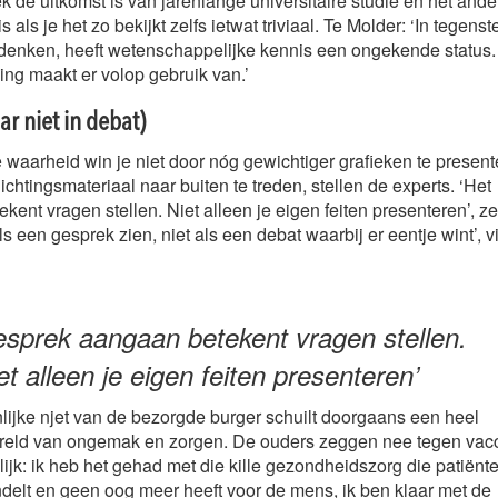
 de uitkomst is van jarenlange universitaire studie en het ande
 als je het zo bekijkt zelfs ietwat triviaal. Te Molder: ‘In tegenst
 denken, heeft wetenschappelijke kennis een ongekende status
ing maakt er volop gebruik van.’
r niet in debat)
 waarheid win je niet door nóg gewichtiger grafieken te presen
ichtingsmateriaal naar buiten te treden, stellen de experts. ‘Het
ent vragen stellen. Niet alleen je eigen feiten presenteren’, ze
ls een gesprek zien, niet als een debat waarbij er eentje wint’, v
esprek aangaan betekent vragen stellen.
et alleen je eigen feiten presenteren’
lijke njet van de bezorgde burger schuilt doorgaans een heel
reld van ongemak en zorgen. De ouders zeggen nee tegen vacc
jk: ik heb het gehad met die kille gezondheidszorg die patiënte
elt en geen oog meer heeft voor de mens, ik ben klaar met de