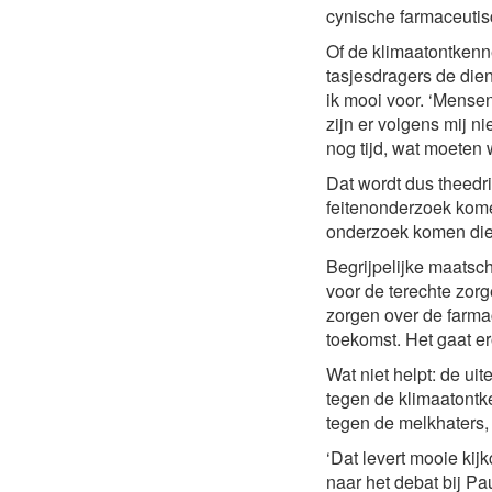
cynische farmaceutisc
Of de klimaatontkenne
tasjesdragers de dien
ik mooi voor. ‘Mensen
zijn er volgens mij n
nog tijd, wat moeten
Dat wordt dus theedri
feitenonderzoek komen’
onderzoek komen die?
Begrijpelijke maatsc
voor de terechte zorg
zorgen over de farmac
toekomst. Het gaat er
Wat niet helpt: de ui
tegen de klimaatontk
tegen de melkhaters, 
‘Dat levert mooie kijk
naar het debat bij Pa