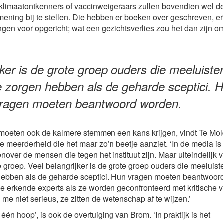
 klimaatontkenners of vaccinweigeraars zullen bovendien wel d
mening bij te stellen. Die hebben er boeken over geschreven, er
gen voor opgericht; wat een gezichtsverlies zou het dan zijn om
jker is de grote groep ouders die meeluister
e zorgen hebben als de geharde sceptici. 
ragen moeten beantwoord worden.
 moeten ook de kalmere stemmen een kans krijgen, vindt Te Mol
meerderheid die het maar zo’n beetje aanziet. ‘In de media is 
genover de mensen die tegen het instituut zijn. Maar uiteindelijk
e groep. Veel belangrijker is de grote groep ouders die meeluiste
hebben als de geharde sceptici. Hun vragen moeten beantwoor
 erkende experts als ze worden geconfronteerd met kritische 
me niet serieus, ze zitten de wetenschap af te wijzen.’
één hoop’, is ook de overtuiging van Brom. ‘In praktijk is het