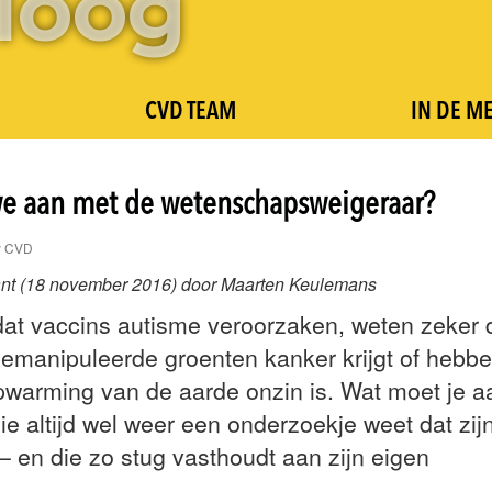
CVD TEAM
IN DE M
e aan met de wetenschapsweigeraar?
y CVD
krant (18 november 2016) door Maarten Keulemans
at vaccins autisme veroorzaken, weten zeker d
emanipuleerde groenten kanker krijgt of hebb
pwarming van de aarde onzin is. Wat moet je a
ie altijd wel weer een onderzoekje weet dat zij
 – en die zo stug vasthoudt aan zijn eigen