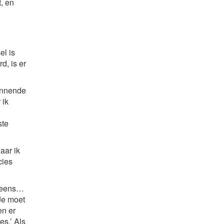
, en
el is
d, is er
winnende
 ik
ste
aar ik
cies
opeens…
‘Je moet
en er
es.’ Als