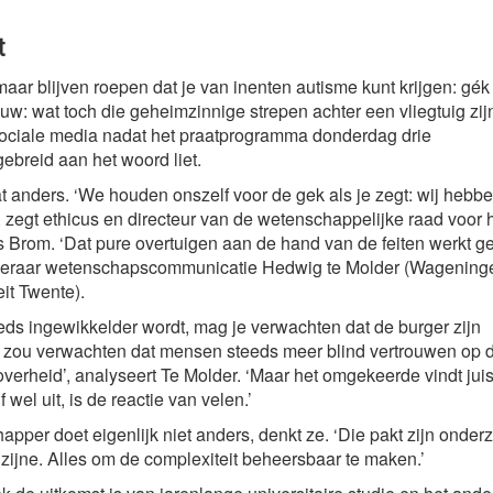
t
ar blijven roepen dat je van inenten autisme kunt krijgen: gék
uw: wat toch die geheimzinnige strepen achter een vliegtuig zijn
ociale media nadat het praatprogramma donderdag drie
ebreid aan het woord liet.
t anders. ‘We houden onszelf voor de gek als je zegt: wij hebb
m’, zegt ethicus en directeur van de wetenschappelijke raad voor 
s Brom. ‘Dat pure overtuigen aan de hand van de feiten werkt 
ogleraar wetenschapscommunicatie Hedwig te Molder (Wagening
eit Twente).
eds ingewikkelder wordt, mag je verwachten dat de burger zijn
e zou verwachten dat mensen steeds meer blind vertrouwen op 
verheid’, analyseert Te Molder. ‘Maar het omgekeerde vindt juis
f wel uit, is de reactie van velen.’
per doet eigenlijk niet anders, denkt ze. ‘Die pakt zijn onder
t zijne. Alles om de complexiteit beheersbaar te maken.’