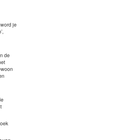
 word je
’,
en de
het
gewoon
en
de
t
zoek