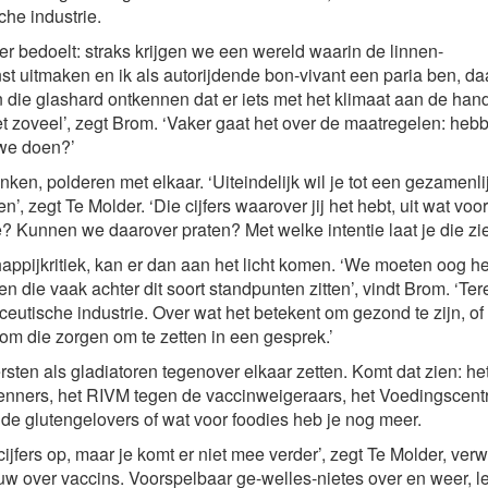
he industrie.
r bedoelt: straks krijgen we een wereld waarin de linnen-
st uitmaken en ik als autorijdende bon-vivant een paria ben, da
 die glashard ontkennen dat er iets met het klimaat aan de hand 
iet zoveel’, zegt Brom. ‘Vaker gaat het over de maatregelen: he
 we doen?’
nken, polderen met elkaar. ‘Uiteindelijk wil je tot een gezamenli
, zegt Te Molder. ‘Die cijfers waarover jij het hebt, uit wat voor
 Kunnen we daarover praten? Met welke intentie laat je die zi
happijkritiek, kan er dan aan het licht komen. ‘We moeten oog 
en die vaak achter dit soort standpunten zitten’, vindt Brom. ‘Ter
eutische industrie. Over wat het betekent om gezond te zijn, of
om die zorgen om te zetten in een gesprek.’
tersten als gladiatoren tegenover elkaar zetten. Komt dat zien: h
enners, het RIVM tegen de vaccinweigeraars, het Voedingscen
de glutengelovers of wat voor foodies heb je nog meer.
cijfers op, maar je komt er niet mee verder’, zegt Te Molder, ver
uw over vaccins. Voorspelbaar ge-welles-nietes over en weer, le