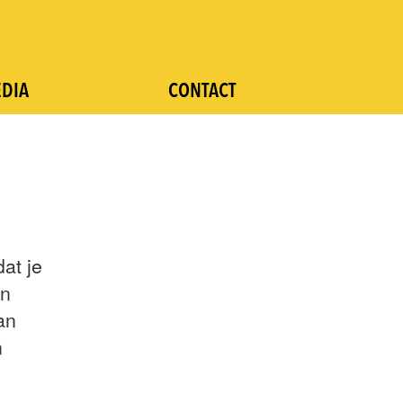
EDIA
CONTACT
at je
en
an
n