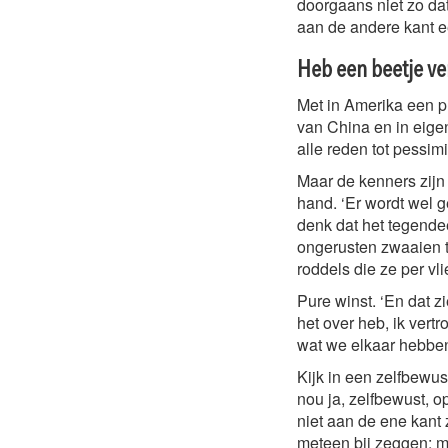
doorgaans niet zo da
aan de andere kant ee
Heb een beetje v
Met in Amerika een p
van China en in eigen
alle reden tot pessi
Maar de kenners zijn
hand. ‘Er wordt wel g
denk dat het tegendeel
ongerusten zwaaien t
roddels die ze per v
Pure winst. ‘En dat z
het over heb, ik vertr
wat we elkaar hebben 
Kijk in een zelfbewus
nou ja, zelfbewust, op
niet aan de ene kant 
meteen bij zeggen: maa