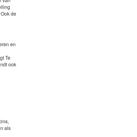
r van
elling
. Ook de
teren en
gt Te
indt ook
ins,
n als