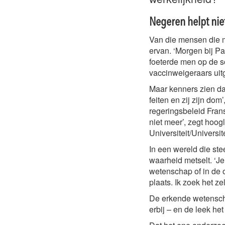
Negeren helpt nie
Van die mensen die ma
ervan. ‘Morgen bij Pa
foeterde men op de s
vaccinweigeraars uitg
Maar kenners zien da
feiten en zij zijn do
regeringsbeleid Fran
niet meer’, zegt ho
Universiteit/Universit
In een wereld die ste
waarheid metselt. ‘J
wetenschap of in de o
plaats. Ik zoek het zel
De erkende wetenschap
erbij – en de leek he