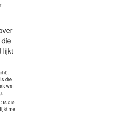
r
 over
 die
lijkt
ht).
ls die
aak wel
g.
 is die
lijkt me