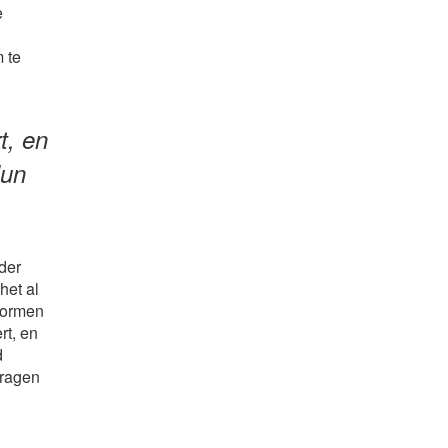
e
 te
t, en
Hun
der
het al
 vormen
rt, en
d
vragen