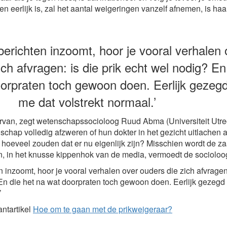
n eerlijk is, zal het aantal weigeringen vanzelf afnemen, is haa
 berichten inzoomt, hoor je vooral verhalen
ich afvragen: is die prik echt wel nodig? En
orpraten toch gewoon doen. Eerlijk gezegd 
me dat volstrekt normaal.’
rvan, zegt wetenschapssocioloog Ruud Abma (Universiteit Utrec
hap volledig afzweren of hun dokter in het gezicht uitlachen a
 hoeveel zouden dat er nu eigenlijk zijn? Misschien wordt de z
, in het knusse kippenhok van de media, vermoedt de socioloo
en inzoomt, hoor je vooral verhalen over ouders die zich afvragen:
En die het na wat doorpraten toch gewoon doen. Eerlijk gezegd 
’
antartikel
Hoe om te gaan met de prikweigeraar?