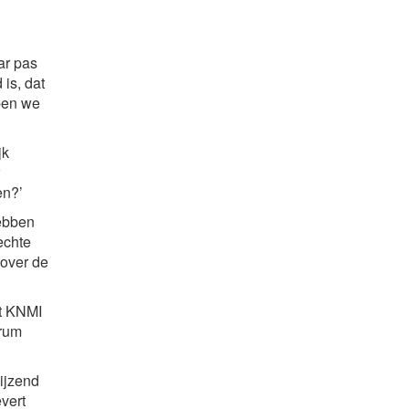
ar pas
is, dat
bben we
jk
en?’
hebben
echte
 over de
et KNMI
trum
wijzend
vert