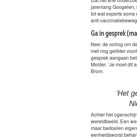
Dat het ene onderzoek
jarenlang Googelen, is
tot wat experts soms
anti-vaccinatiebeweg
Ga in gesprek (maa
Nee: de oorlog om de
met nog gelikter voorl
gesprek aangaan betek
Molder. ‘Je moet dit a
Brom.
‘Het g
Ni
Achter het ogenschijn
wereldbeeld. Een we
maar bedoelen eigenli
eenheidsworst behand