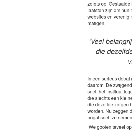
zoiets op. Gestaalde
laatsten zijn om hun 
websites en verenigin
matigen.
‘Veel belangri
die dezelfd
v
In een serieus debat
daarom. De zwijgende 
snel: het instituut te
die slechts een klein
die dezelfde zorgen 
worden. Nu zeggen de
nogal snel: ze nemen 
‘We gooien teveel op 