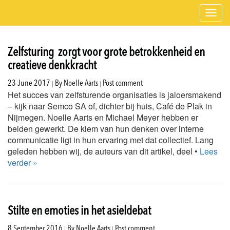
Toggl
navig
Zelfsturing zorgt voor grote betrokkenheid en
creatieve denkkracht
|
|
23 June 2017
By
Noelle Aarts
Post comment
Het succes van zelfsturende organisaties is jaloersmakend
– kijk naar Semco SA of, dichter bij huis, Café de Plak in
Nijmegen. Noelle Aarts en Michael Meyer hebben er
beiden gewerkt. De kiem van hun denken over interne
communicatie ligt in hun ervaring met dat collectief. Lang
geleden hebben wij, de auteurs van dit artikel, deel •
Lees
verder »
Stilte en emoties in het asieldebat
|
|
8 September 2016
By
Noelle Aarts
Post comment